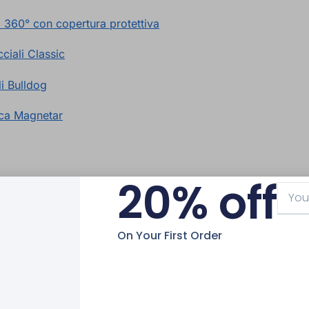
 360° con copertura protettiva
iali Classic
i Bulldog
sca Magnetar
20% off
On Your First Order