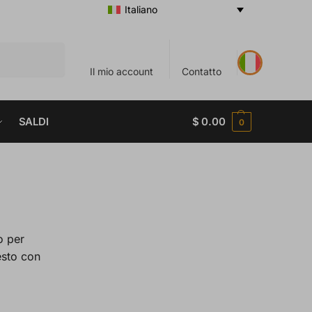
Italiano
Cerca
Il mio account
Contatto
SALDI
$
0.00
0
o per
esto con