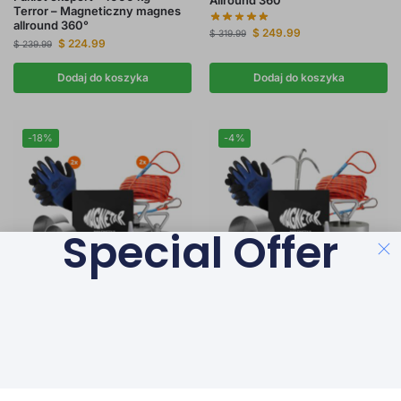
Terror – Magneticzny magnes
allround 360°
$
249.99
$
319.99
$
224.99
$
239.99
Dodaj do koszyka
Dodaj do koszyka
-18%
-4%
Special Offer
ALLROUND MAGNESY DO
ALLROUND MAGNESY DO
ŁOWIENIA 360°
,
MAGNESY DO
ŁOWIENIA 360°
,
MAGNESY DO
ŁOWIENIA
,
PROFESJONALIŚCI
,
ŁOWIENIA
,
NAJMOCNIEJSZE
WSZYSTKIE PRODUKTY
,
ZESTAW DO
MAGNESY DO ŁOWIENIA
,
ŁOWIENIA MAGNESEM
PROFESJONALIŚCI
,
WSZYSTKIE
PRODUKTY
,
ZESTAW DO ŁOWIENIA
Zestaw Warrior – Dwa magnesy
MAGNESEM
Terror + Beast – Uniwersalne