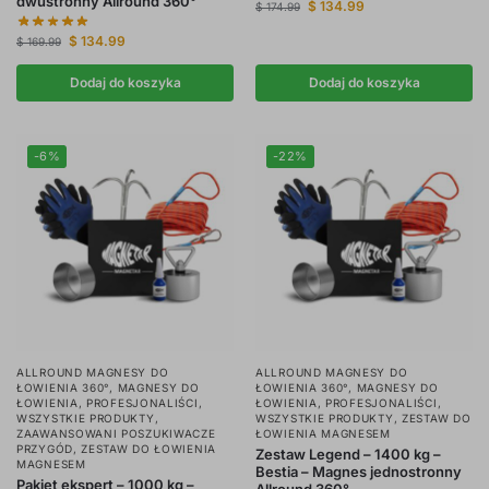
dwustronny Allround 360°
$
134.99
$
174.99
$
134.99
$
169.99
Dodaj do koszyka
Dodaj do koszyka
-6%
-22%
ALLROUND MAGNESY DO
ALLROUND MAGNESY DO
ŁOWIENIA 360°
,
MAGNESY DO
ŁOWIENIA 360°
,
MAGNESY DO
ŁOWIENIA
,
PROFESJONALIŚCI
,
ŁOWIENIA
,
PROFESJONALIŚCI
,
WSZYSTKIE PRODUKTY
,
WSZYSTKIE PRODUKTY
,
ZESTAW DO
ZAAWANSOWANI POSZUKIWACZE
ŁOWIENIA MAGNESEM
PRZYGÓD
,
ZESTAW DO ŁOWIENIA
Zestaw Legend – 1400 kg –
MAGNESEM
Bestia – Magnes jednostronny
Pakiet ekspert – 1000 kg –
Allround 360°