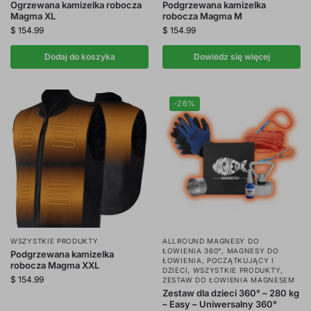
Ogrzewana kamizelka robocza
Podgrzewana kamizelka
Magma XL
robocza Magma M
$
154.99
$
154.99
Dodaj do koszyka
Dowiedz się więcej
-26%
WSZYSTKIE PRODUKTY
ALLROUND MAGNESY DO
ŁOWIENIA 360°
,
MAGNESY DO
Podgrzewana kamizelka
ŁOWIENIA
,
POCZĄTKUJĄCY I
robocza Magma XXL
DZIECI
,
WSZYSTKIE PRODUKTY
,
$
154.99
ZESTAW DO ŁOWIENIA MAGNESEM
Zestaw dla dzieci 360° – 280 kg
– Easy – Uniwersalny 360°