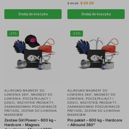
$
69.99
$
94.99
Dodaj do koszyka
Dodaj do koszyka
-21%
-23%
ALLROUND MAGNESY DO
ALLROUND MAGNESY DO
ŁOWIENIA 360°
,
MAGNESY DO
ŁOWIENIA 360°
,
MAGNESY DO
ŁOWIENIA
,
POCZĄTKUJĄCY I
ŁOWIENIA
,
POCZĄTKUJĄCY I
DZIECI
,
WSZYSTKIE PRODUKTY
,
DZIECI
,
WSZYSTKIE PRODUKTY
,
ZAAWANSOWANI POSZUKIWACZE
ZAAWANSOWANI POSZUKIWACZE
PRZYGÓD
,
ZESTAW DO ŁOWIENIA
PRZYGÓD
,
ZESTAW DO ŁOWIENIA
MAGNESEM
MAGNESEM
Zestaw Girl Power – 600 kg –
Pro pakiet – 600 kg – Hardcore
Hardcore – Magnes
– Allround 360°